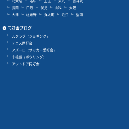
北大路
洛中
壬生
東九
吉祥院
長岡
口丹
伏見
山科
大阪
大津
嵯峨野
丸太町
近江
洛南
同好会ブログ
JJクラブ（ジョギング）
テニス同好会
アズーロ（サッカー愛好会）
十柱戯（ボウリング）
アウトドア同好会