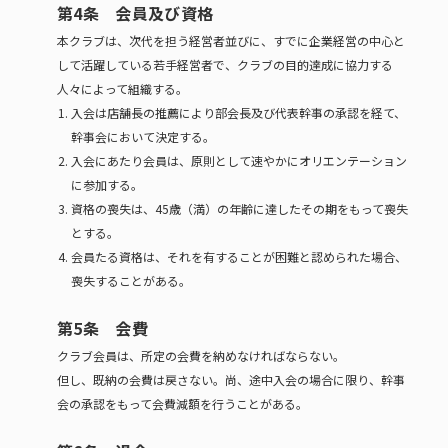
第4条 会員及び資格
本クラブは、次代を担う経営者並びに、すでに企業経営の中心と
して活躍している若手経営者で、クラブの目的達成に協力する
人々によって組織する。
入会は店舗長の推薦により部会長及び代表幹事の承認を経て、
幹事会において決定する。
入会にあたり会員は、原則として速やかにオリエンテーション
に参加する。
資格の喪失は、45歳（満）の年齢に達したその期をもって喪失
とする。
会員たる資格は、それを有することが困難と認められた場合、
喪失することがある。
第5条 会費
クラブ会員は、所定の会費を納めなければならない。
但し、既納の会費は戻さない。尚、途中入会の場合に限り、幹事
会の承認をもって会費減額を行うことがある。