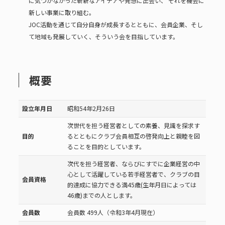
に気づかなかった斬新なアイデアや発想に出会い、
それを機会に
新しい事業に取り組む。
JOC活動を通じて自分自身が成長するとともに、会員企業、そし
て地域も発展していく、そういう会を目指しています。
概要
設立年月日
昭和54年2月26日
次世代を担う経営者としての素養、見識を探求す
目的
るとともにクラブ会員相互の啓発向上と親睦を図
ることを目的としています。
次代を担う経営者、ならびにすでに企業経営の中
心として活躍している若手経営者で、クラブの目
会員資格
的達成に協力できる満45歳(生年月日によっては
46歳)までの人とします。
会員数
会員数 499人（令和3年4月現在）