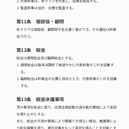
代表幹事は、本クラブを代表し、会務を総括する。
監査幹事は会計、会務を監査する。
第11条 相談役・顧問
本クラブは相談役、顧問若干名を置く事ができ、その選任は幹事
会で行う。
第12条 総会
総会は通常総会及び臨時総会とする。
通常総会は毎年決算終了後速やかに代表幹事がこれを招集す
る。
臨時総会は幹事会が必要と認めたとき、代表幹事がこれを招集
する。
第13条 総会決議事項
次の事項を総会に諮り、出席会員総数の過半数の賛成により承認
を得たものとする。
また、総会が不測の事態により開催でき得ない場合、書面等によ
り総会議案を諮り、委任状等をもって承認を得ることを可能とす