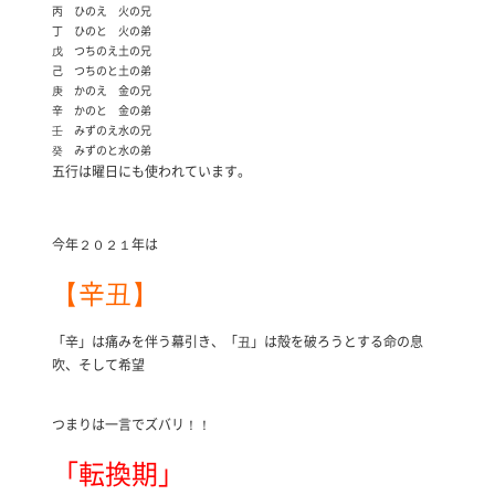
丙
ひのえ
火の兄
丁
ひのと
火の弟
戊
つちのえ
土の兄
己
つちのと
土の弟
庚
かのえ
金の兄
辛
かのと
金の弟
壬
みずのえ
水の兄
癸
みずのと
水の弟
五行は曜日にも使われています。
今年２０２１年は
【辛丑】
「辛」は痛みを伴う幕引き、「丑」は殻を破ろうとする命の息
吹、そして希望
つまりは一言でズバリ！！
「転換期」