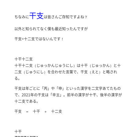
干支
ちなみに
は皆さんご存知ですよね？
以外と知られてなく僕も最近知ったんですが
干支=十二支ではないんです！
十干十二支
十干十二支（じゅっかんじゅうにし）は十干（じゅっかん）と十
二支（じゅうにし）を合わせた言葉で、干支（えと）と略され
る。
干支は年ごとに「丙」や「申」といった漢字を二文字あてたもの
で、2021年の干支は「辛丑」。前半の漢字が十干、後半の漢字が
十二支である。
干支 ＝ 十干 ＋ 十二支
十干