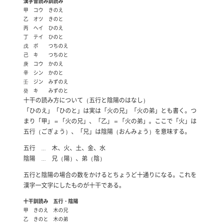
漢字
音読み
訓読み
甲
コウ
きのえ
乙
オツ
きのと
丙
ヘイ
ひのえ
丁
テイ
ひのと
戊
ボ
つちのえ
己
キ
つちのと
庚
コウ
かのえ
辛
シン
かのと
壬
ジン
みずのえ
癸
キ
みずのと
十干の読み方について（五行と陰陽のはなし）
「ひのえ」「ひのと」は実は「火の兄」「火の弟」とも書く。つ
まり「甲」＝「火の兄」、「乙」＝「火の弟」。ここで「火」は
五行（ごぎょう）、「兄」は陰陽（おんみょう）を意味する。
五行 … 木、火、土、金、水
陰陽 … 兄（陽）、弟（陰）
五行と陰陽の場合の数をかけるとちょうど十通りになる。これを
漢字一文字にしたものが十干である。
十干
訓読み
五行・陰陽
甲
きのえ
木の兄
乙
きのと
木の弟