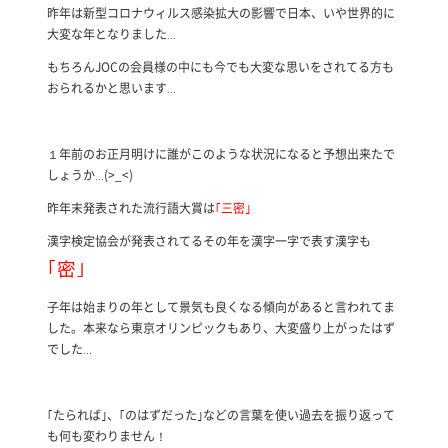
昨年は新型コロナウィルス感染拡大の影響で日本、いや世界的に
大変な年となりました…
もちろんJOCの会員様の中にも今でも大変な思いをされてる方も
おられるかと思います…
１年前のお正月明けに誰がこのような状況になると予想出来たで
しょうか…(>_<)
昨年末発表された流行語大賞は
｢三密｣
漢字検定協会が発表されてるその年を漢字一字で表す漢字も
｢密｣
子年は始まりの年として景気も良くなる傾向があると言われてま
した。本来なら東京オリンピックもあり、大変盛り上がったはず
でした…
｢たられば｣、｢のはずだった｣などの言葉を使い過去を振り返って
も何も変わりません！