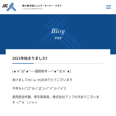
Blog
ブログ
2021年始まりました❗
(★´∀`)b*★*――謹賀新年――*★* d(´∀`★)
あけましてm(･ω･m)おめでとうございます
今年もﾖｰ(ﾟ口ﾟ)ﾛｰ(ﾟДﾟ)ｼｰ(ﾟ∀ﾟ)ｸｰ(ﾟεﾟ)!
長岡部会所属、厚生委員長、株式会社アンプの渋谷でございま
すヽ(*´∀｀)ノｲｪ-ｲ