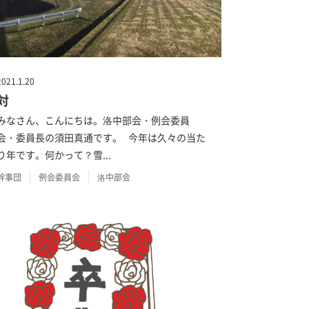
2021.1.20
対
みなさん、こんにちは。洛中部会・例会委員
会・委員長の須田真通です。 今年は久々の当た
り年です。何かって？雪...
幹事団
例会委員会
洛中部会