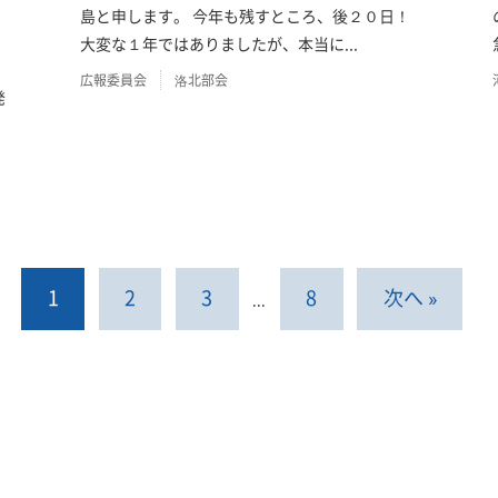
島と申します。 今年も残すところ、後２０日！
大変な１年ではありましたが、本当に...
広報委員会
洛北部会
発
1
2
3
8
次へ »
…