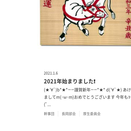
2021.1.6
2021年始まりました❗
(★´∀`)b*★*――謹賀新年――*★* d(´∀`★) あけ
ましてm(･ω･m)おめでとうございます 今年もﾖ
(ﾟ...
幹事団
長岡部会
厚生委員会