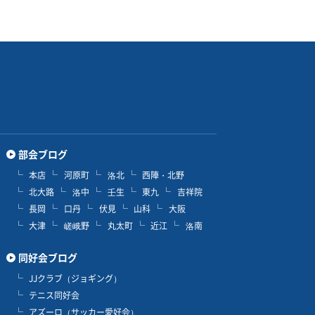
部会ブログ
本店
河原町
洛北
西陣・北野
北大路
洛中
壬生
東九
吉祥院
長岡
口丹
伏見
山科
大阪
大津
嵯峨野
丸太町
近江
洛南
同好会ブログ
JJクラブ（ジョギング）
テニス同好会
アズーロ（サッカー愛好会）