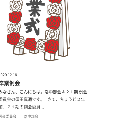
2020.12.18
卒業例会
みなさん、こんにちは。洛中部会＆２１期 例会
委員会の須田真通です。 さて、ちょうど２年
前、２１期の例会委員...
例会委員会
洛中部会