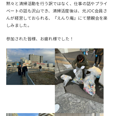
黙々と清掃活動を行う訳ではなく、仕事の話やプライ
ベートの話も沢山でき、清掃活度後は、元JOC会員さ
一覧を見る
部会報告
んが経営しておられる、『えんり庵』にて懇親会を楽
国内・海外研修委員会
例会委員会
しみました。
コミュニティシェア委員会
総務委員会
参加された皆様、お疲れ様でした！
部会
Section
コネクト委員会
HAPPY BURGER
アグリベンチャー
JOC LAB
JOC ビジネススクール
KYO＋
Hatch & Evolve（ハチエ
ピックアップ
一覧を見る
本店部会
ボ）
河原町部会
洛北部会
西陣・北野部会
北大路部会
メンバー
Members
洛中部会
壬生部会