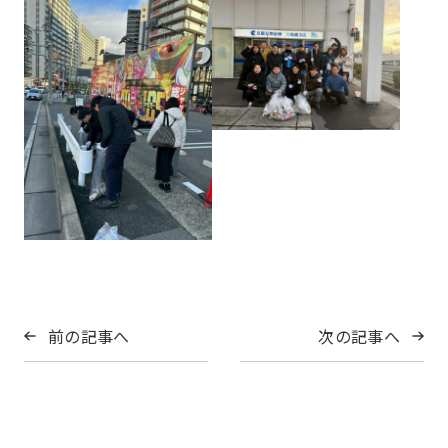
東九部会
吉祥院部会
長岡部会
口丹部会
伏見部会
山科部会
本部幹事団
プロジェクトリーダー
大阪部会
近江部会
部会長
嵯峨野部会
丸太町部会
洛南部会
委員会
Committee
前の記事へ
次の記事へ
一覧を見る
国内・海外研修委員会
例会委員会
コミュニティシェア委員会
総務委員会
コネクト委員会