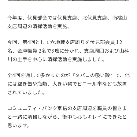
今年度、伏見部会では伏見支店、北伏見支店、南桃山
支店周辺の清掃活動を実施。
私たちについて
About
今回、第4回として六地蔵支店周りを伏見部会員 12
名、金庫職員 2名で3班に分かれ、支店周囲および山科
川の土手を中心に清掃活動を実施しました。
JOCとは
沿革
全4回を通して多かったのが『タバコの吸い殻』で、他
には空き缶や瓶類、大きい物でビニール傘なども放置
JOC発足の想い
第24期事業計画
されていました。
組織図
事業報告
コミュニティ・バンク京信の支店周辺を職員の皆さま
Report
と一緒に清掃しながら、街中も心もキレイにできたと
思います。