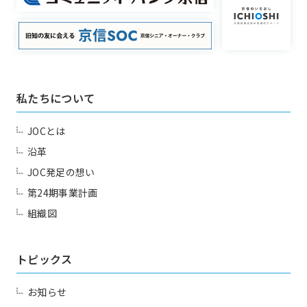
アズーロ（サッカー愛好
テニス同好会
会）
十柱戯（ボウリング）
アウトドア同好会
シャンティ（ヨガ）
私たちについて
JOCとは
沿革
お問い合わせ
JOC発足の想い
Contact us
第24期事業計画
組織図
トピックス
お知らせ