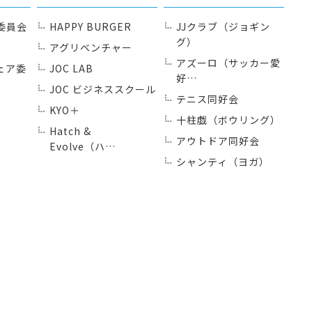
委員会
HAPPY BURGER
JJクラブ（ジョギン
グ）
アグリベンチャー
アズーロ（サッカー愛
ェア委
JOC LAB
好…
JOC ビジネススクール
テニス同好会
KYO＋
十柱戯（ボウリング）
Hatch &
アウトドア同好会
Evolve（ハ…
シャンティ（ヨガ）