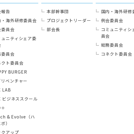
会報告
本部幹事団
国内・海外研修
内・海外研修委員会
プロジェクトリーダー
例会委員会
会委員会
部会長
コミュニティシ
員会
ミュニティシェア委
会
総務委員会
務委員会
コネクト委員会
ネクト委員会
PPY BURGER
グリベンチャー
C LAB
C ビジネススクール
O＋
tch & Evolve（ハ
エボ）
ックアップ