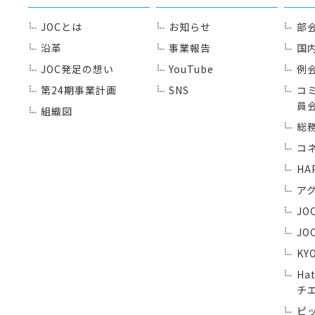
JOCとは
お知らせ
部
沿革
事業報告
国
JOC発足の想い
YouTube
例
第24期事業計画
SNS
コ
員
組織図
総
コ
HA
ア
JO
JO
KY
Ha
チ
ピ