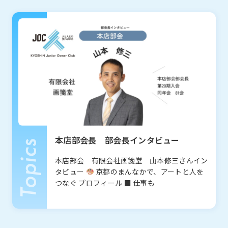
お知らせ
What’s new
本店部会長 部会長インタビュー
私たちについて
About
本店部会 有限会社画箋堂 山本修三さんイン
タビュー
京都のまんなかで、アートと人を
つなぐ プロフィール ■ 仕事も
JOCとは
沿革