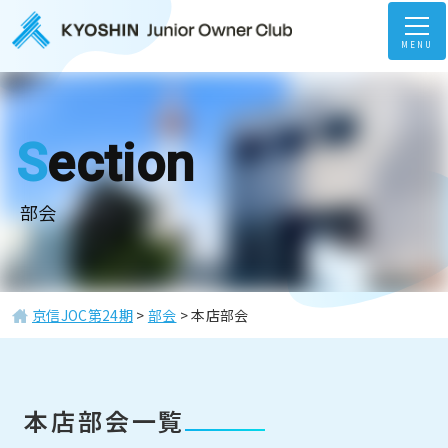
MENU
Section
部会
京信JOC第24期
>
部会
>
本店部会
ホーム
Home
本店部会一覧