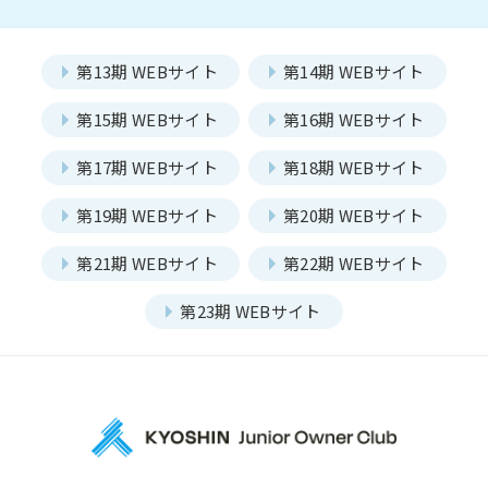
JOC発足の想い
第24期事業計画
事業報告
組織図
Report
第13期 WEBサイト
第14期 WEBサイト
第15期 WEBサイト
第16期 WEBサイト
第17期 WEBサイト
第18期 WEBサイト
一覧を見る
部会報告
第19期 WEBサイト
第20期 WEBサイト
国内・海外研修委員会
例会委員会
第21期 WEBサイト
第22期 WEBサイト
部会
コミュニティシェア委員会
総務委員会
Section
第23期 WEBサイト
コネクト委員会
HAPPY BURGER
アグリベンチャー
JOC LAB
一覧を見る
本店部会
JOC ビジネススクール
KYO＋
河原町部会
洛北部会
Hatch & Evolve（ハチエ
ピックアップ
ボ）
メンバー
西陣・北野部会
北大路部会
Members