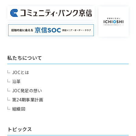
洛中部会
壬生部会
東九部会
吉祥院部会
本部幹事団
プロジェクトリーダー
長岡部会
口丹部会
部会長
伏見部会
山科部会
委員会
私たちについて
Committee
大阪部会
近江部会
嵯峨野部会
丸太町部会
JOCとは
沿革
洛南部会
JOC発足の想い
一覧を見る
国内・海外研修委員会
第24期事業計画
例会委員会
コミュニティシェア委員会
組織図
プロジェクト
総務委員会
コネクト委員会
Project
トピックス