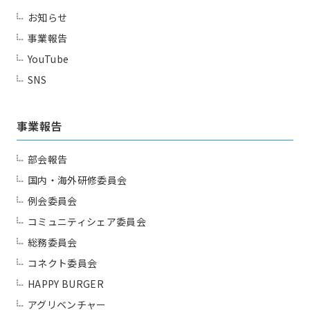
お知らせ
一覧を見る
HAPPY BURGER
事業報告
アグリベンチャー
JOC LAB
YouTube
SNS
同好会
JOC ビジネススクール
KYO＋
Club
Hatch & Evolve（ハチエ
事業報告
ボ）
部会報告
一覧を見る
JJクラブ（ジョギング）
国内・海外研修委員会
アズーロ（サッカー愛好
テニス同好会
例会委員会
会）
コミュニティシェア委員会
十柱戯（ボウリング）
アウトドア同好会
総務委員会
コネクト委員会
シャンティ（ヨガ）
HAPPY BURGER
お問い合わせ
アグリベンチャー