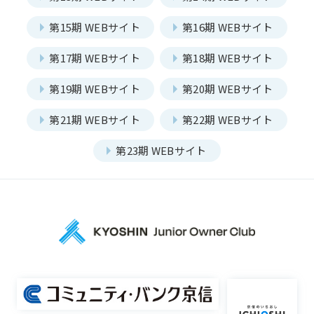
嵯峨野部会
丸太町部会
第15期 WEBサイト
第16期 WEBサイト
委員会
Committee
洛南部会
第17期 WEBサイト
第18期 WEBサイト
第19期 WEBサイト
第20期 WEBサイト
第21期 WEBサイト
第22期 WEBサイト
一覧を見る
国内・海外研修委員会
第23期 WEBサイト
例会委員会
コミュニティシェア委員会
総務委員会
コネクト委員会
プロジェクト
Project
一覧を見る
HAPPY BURGER