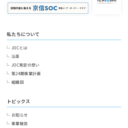
アグリベンチャー
JOC LAB
JOC ビジネススクール
KYO＋
同好会
Club
Hatch & Evolve（ハチエ
ボ）
私たちについて
JOCとは
一覧を見る
JJクラブ（ジョギング）
沿革
JOC発足の想い
アズーロ（サッカー愛好
テニス同好会
第24期事業計画
会）
組織図
十柱戯（ボウリング）
アウトドア同好会
シャンティ（ヨガ）
トピックス
お知らせ
お問い合わせ
事業報告