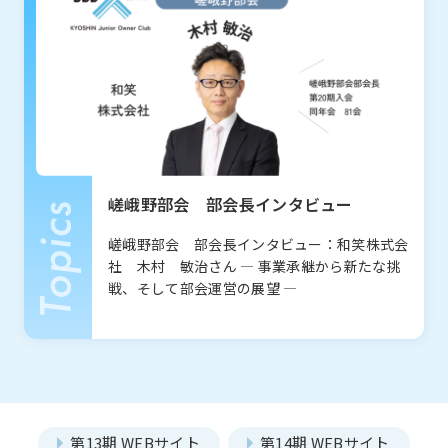
コミュニティシェア委員会
総務委員会
部会
Section
コネクト委員会
HAPPY BURGER
アグリベンチャー
JOC LAB
JOC ビジネススクール
KYO＋
一覧を見る
本店部会
Hatch & Evolve（ハチエ
ピックアップ
ボ）
河原町部会
洛北部会
嵯峨野部会 部会長インタビュー
西陣・北野部会
北大路部会
嵯峨野部会 部会長インタビュー：和笑株式会
メンバー
Members
社 木村 敏治さん ― 事業承継から新たな挑
洛中部会
壬生部会
戦、そして部会運営の展望 ―
東九部会
吉祥院部会
長岡部会
口丹部会
本部幹事団
プロジェクトリーダー
伏見部会
山科部会
部会長
大阪部会
近江部会
第13期 WEBサイト
第14期 WEBサイト