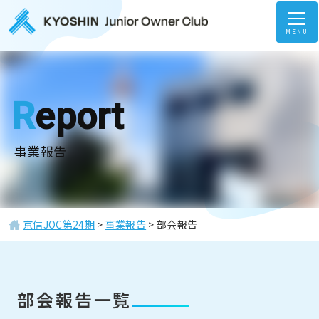
MENU
Report
事業報告
京信JOC第24期
>
事業報告
>
部会報告
部会報告一覧
ホーム
Home