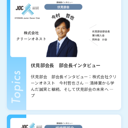
私たちについて
About
JOCとは
沿革
JOC発足の想い
第24期事業計画
組織図
伏見部会長 部会長インタビュー
事業報告
Report
伏見部会 部会長インタビュー：株式会社クリ
ーンオネスト 今村哲也さん ― 清掃業から学
んだ誠実と継続、そして伏見部会の未来へ ―
プ
一覧を見る
部会報告
国内・海外研修委員会
例会委員会