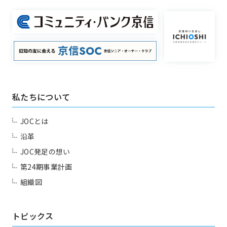
一覧を見る
国内・海外研修委員会
例会委員会
コミュニティシェア委員会
総務委員会
コネクト委員会
プロジェクト
Project
私たちについて
JOCとは
一覧を見る
HAPPY BURGER
沿革
アグリベンチャー
JOC LAB
JOC発足の想い
JOC ビジネススクール
KYO＋
第24期事業計画
同好会
Club
組織図
Hatch & Evolve（ハチエ
ボ）
トピックス