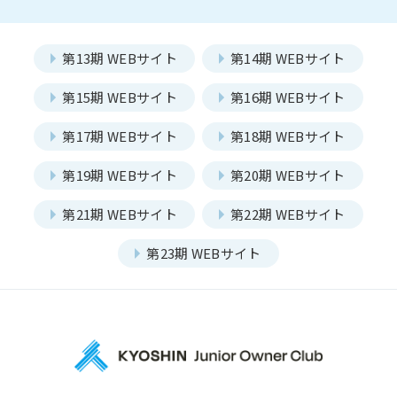
JOC ビジネススクール
KYO＋
一覧を見る
本店部会
第13期 WEBサイト
第14期 WEBサイト
Hatch & Evolve（ハチエ
ピックアップ
河原町部会
洛北部会
ボ）
第15期 WEBサイト
第16期 WEBサイト
西陣・北野部会
北大路部会
メンバー
Members
第17期 WEBサイト
第18期 WEBサイト
洛中部会
壬生部会
第19期 WEBサイト
第20期 WEBサイト
東九部会
吉祥院部会
第21期 WEBサイト
第22期 WEBサイト
長岡部会
口丹部会
本部幹事団
プロジェクトリーダー
第23期 WEBサイト
伏見部会
山科部会
部会長
大阪部会
近江部会
委員会
Committee
嵯峨野部会
丸太町部会
洛南部会