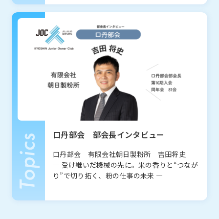
JOCとは
沿革
JOC発足の想い
第24期事業計画
組織図
事業報告
Report
口丹部会 部会長インタビュー
一覧を見る
部会報告
口丹部会 有限会社朝日製粉所 吉田将史
国内・海外研修委員会
例会委員会
― 受け継いだ機械の先に。米の香りと“つなが
り”で切り拓く、粉の仕事の未来 ―
コミュニティシェア委員会
総務委員会
部会
Section
コネクト委員会
HAPPY BURGER
アグリベンチャー
JOC LAB