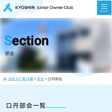
MENU
Section
部会
京信JOC第24期
>
部会
>
口丹部会
ホーム
Home
口丹部会一覧