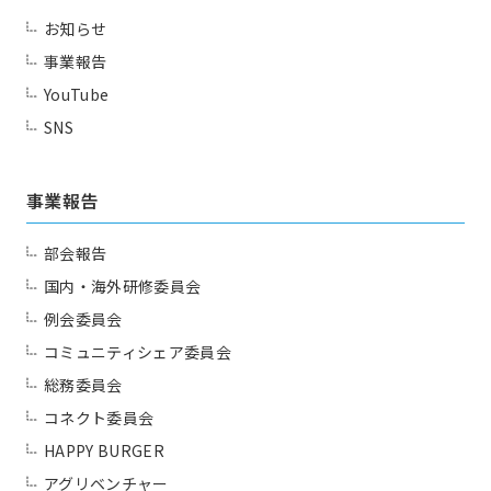
一覧を見る
JJクラブ（ジョギング）
お知らせ
アズーロ（サッカー愛好
テニス同好会
事業報告
会）
YouTube
十柱戯（ボウリング）
アウトドア同好会
SNS
シャンティ（ヨガ）
事業報告
お問い合わせ
部会報告
Contact us
国内・海外研修委員会
例会委員会
コミュニティシェア委員会
総務委員会
コネクト委員会
HAPPY BURGER
アグリベンチャー