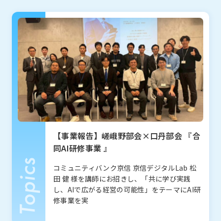
お知らせ
What’s new
【事業報告】嵯峨野部会×口丹部会 『合
同AI研修事業 』
コミュニティバンク京信 京信デジタルLab 松
田 健 様を講師にお招きし、「共に学び実践
し、AIで広がる経営の可能性」をテーマにAI研
私たちについて
About
修事業を実