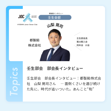
お知らせ
What’s new
壬生部会 部会長インタビュー
私たちについて
About
壬生部会 部会長インタビュー：都製餡株式会
社 山梨 晃司さん ― 面倒くさいを選び続け
た先に、時代が追いついた。あんこと“和”
JOCとは
沿革