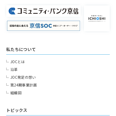
洛中部会
壬生部会
東九部会
吉祥院部会
本部幹事団
プロジェクトリーダー
長岡部会
口丹部会
部会長
伏見部会
山科部会
委員会
私たちについて
Committee
大阪部会
近江部会
嵯峨野部会
丸太町部会
JOCとは
沿革
洛南部会
JOC発足の想い
一覧を見る
国内・海外研修委員会
第24期事業計画
例会委員会
コミュニティシェア委員会
組織図
プロジェクト
総務委員会
コネクト委員会
Project
トピックス