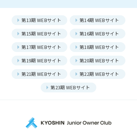
JOC発足の想い
第24期事業計画
事業報告
組織図
Report
第13期 WEBサイト
第14期 WEBサイト
第15期 WEBサイト
第16期 WEBサイト
第17期 WEBサイト
第18期 WEBサイト
一覧を見る
部会報告
第19期 WEBサイト
第20期 WEBサイト
国内・海外研修委員会
例会委員会
第21期 WEBサイト
第22期 WEBサイト
部会
コミュニティシェア委員会
総務委員会
Section
第23期 WEBサイト
コネクト委員会
HAPPY BURGER
アグリベンチャー
JOC LAB
一覧を見る
本店部会
JOC ビジネススクール
KYO＋
河原町部会
洛北部会
Hatch & Evolve（ハチエ
ピックアップ
ボ）
メンバー
西陣・北野部会
北大路部会
Members