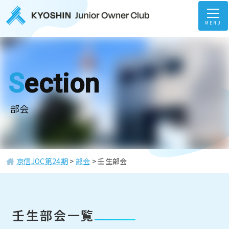
MENU
Section
部会
京信JOC第24期
>
部会
>
壬生部会
ホーム
Home
壬生部会一覧