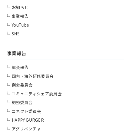
お知らせ
一覧を見る
HAPPY BURGER
事業報告
アグリベンチャー
JOC LAB
YouTube
SNS
同好会
JOC ビジネススクール
KYO＋
Club
Hatch & Evolve（ハチエ
事業報告
ボ）
部会報告
一覧を見る
JJクラブ（ジョギング）
国内・海外研修委員会
アズーロ（サッカー愛好
テニス同好会
例会委員会
会）
コミュニティシェア委員会
十柱戯（ボウリング）
アウトドア同好会
総務委員会
コネクト委員会
シャンティ（ヨガ）
HAPPY BURGER
お問い合わせ
アグリベンチャー