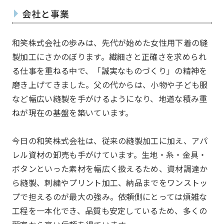
会社と事業
和笑株式会社の歩みは、先代が始めた女性用下着の縫
製加工にさかのぼります。繊細さと正確さを求められ
る仕事を重ねる中で、「誠実なものづくり」の精神を
磨き上げてきました。父の代からは、小物や子ども服
など幅広い縫製を手がけるようになり、地道な積み重
私たちについて
About
ねが現在の基盤を築いています。
今日の和笑株式会社は、従来の縫製加工に加え、アパ
レル資材の卸売も手がけています。生地・糸・金具・
ボタンといった素材を幅広く扱えるため、資材調達か
ら縫製、刺繍やプリント加工、納品までをワンストッ
プで担えるのが最大の強み。依頼側にとっては煩雑な
工程を一本化でき、品質も安定しているため、多くの
JOCとは
沿革