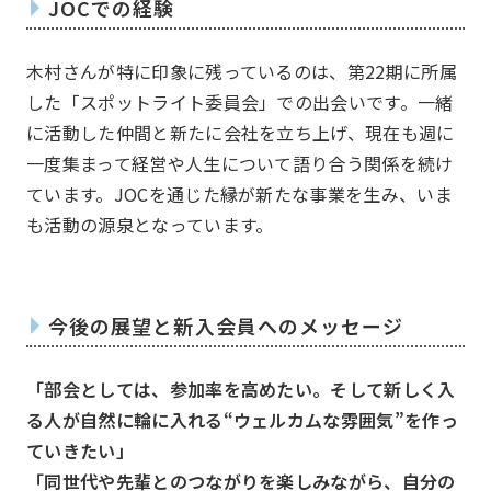
JOCでの経験
木村さんが特に印象に残っているのは、第22期に所属
した「スポットライト委員会」での出会いです。一緒
に活動した仲間と新たに会社を立ち上げ、現在も週に
一度集まって経営や人生について語り合う関係を続け
ています。JOCを通じた縁が新たな事業を生み、いま
一覧を見る
JJクラブ（ジョギング）
も活動の源泉となっています。
アズーロ（サッカー愛好
テニス同好会
会）
今後の展望と新入会員へのメッセージ
十柱戯（ボウリング）
アウトドア同好会
シャンティ（ヨガ）
「部会としては、参加率を高めたい。そして新しく入
る人が自然に輪に入れる“ウェルカムな雰囲気”を作っ
ていきたい」
「同世代や先輩とのつながりを楽しみながら、自分の