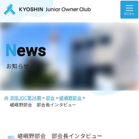
MENU
News
お知らせ
京信JOC第24期
>
部会
>
嵯峨野部会
>
嵯峨野部会 部会長インタビュー
嵯峨野部会 部会長インタビュー