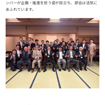
ンバーが企画・推進を担う姿が目立ち、部会は活気に
プロジェクト
Project
あふれています。
一覧を見る
HAPPY BURGER
アグリベンチャー
JOC LAB
JOC ビジネススクール
KYO＋
Hatch & Evolve（ハチエ
ボ）
同好会
Club