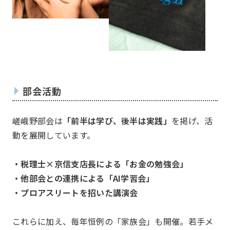
委員会
Committee
部会活動
嵯峨野部会は
「前半は学び、後半は実践」
を掲げ、活
動を展開しています。
一覧を見る
国内・海外研修委員会
・税理士×京信支店長による「お金の勉強会」
例会委員会
コミュニティシェア委員会
・他部会との連携による「AI学習会」
総務委員会
コネクト委員会
・プロアスリートを招いた講演会
これらに加え、毎年恒例の「家族会」も開催。若手メ