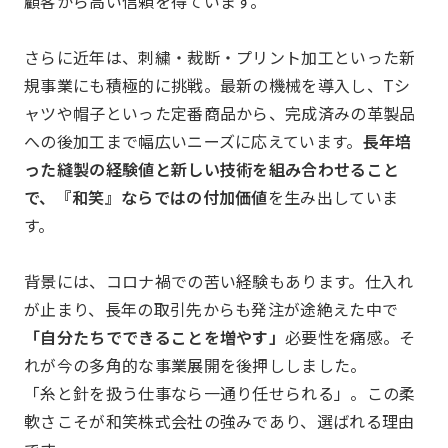
顧客から高い信頼を得ています。
JOC発足の想い
第24期事業計画
さらに近年は、刺繍・裁断・プリント加工といった新
組織図
規事業にも積極的に挑戦。最新の機械を導入し、Tシ
ャツや帽子といった定番商品から、完成済みの革製品
への後加工まで幅広いニーズに応えています。
長年培
った縫製の経験値と新しい技術を組み合わせること
事業報告
Report
で、『和笑』ならではの付加価値
を生み出していま
す。
背景には、コロナ禍での苦い経験もあります。仕入れ
が止まり、長年の取引先からも発注が途絶えた中で
「自分たちでできることを増やす」
必要性を痛感。そ
れが今の多角的な事業展開を後押ししました。
「糸と針を扱う仕事なら一通り任せられる」。この柔
一覧を見る
部会報告
軟さこそが和笑株式会社の強みであり、選ばれる理由
国内・海外研修委員会
例会委員会