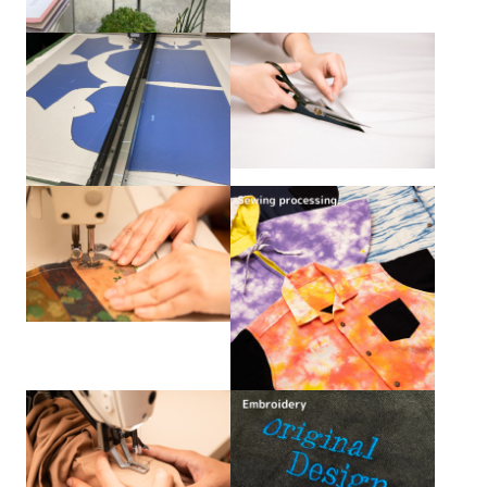
洛中部会
壬生部会
東九部会
吉祥院部会
メンバー
Members
長岡部会
口丹部会
伏見部会
山科部会
大阪部会
近江部会
嵯峨野部会
丸太町部会
洛南部会
本部幹事団
プロジェクトリーダー
部会長