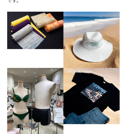
です。
コミュニティシェア委員会
総務委員会
コネクト委員会
HAPPY BURGER
アグリベンチャー
JOC LAB
部会
Section
JOC ビジネススクール
KYO＋
Hatch & Evolve（ハチエ
ピックアップ
ボ）
一覧を見る
本店部会
河原町部会
洛北部会
西陣・北野部会
北大路部会