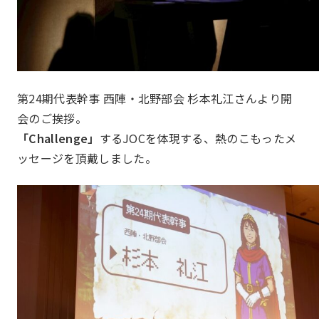
私たちについて
About
第24期代表幹事 西陣・北野部会 杉本礼江さんより開
会のご挨拶。
「Challenge」
するJOCを体現する、熱のこもったメ
ッセージを頂戴しました。
JOCとは
沿革
JOC発足の想い
第24期事業計画