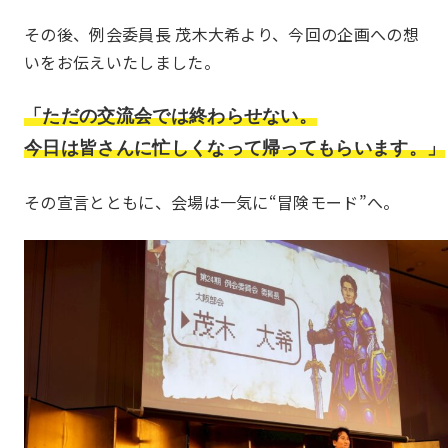
Hatch & Evolve（ハチエ
ピックアップ
ボ）
その後、例会委員長 茂木大希より、今回の企画への想
いをお伝えいたしました。
部会
Section
「ただの交流会では終わらせない。
今日は皆さんに忙しくなって帰ってもらいます。」
その宣言とともに、会場は一気に“冒険モード”へ。