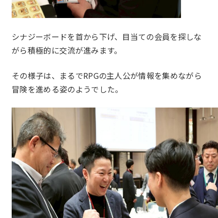
プロジェクト
Project
シナジーボードを首から下げ、目当ての会員を探しな
がら積極的に交流が進みます。
その様子は、まるでRPGの主人公が情報を集めながら
冒険を進める姿のようでした。
一覧を見る
HAPPY BURGER
アグリベンチャー
JOC LAB