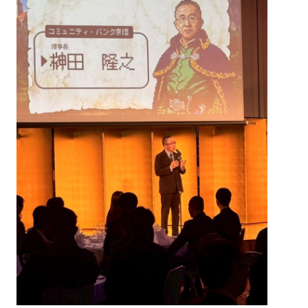
一覧を見る
部会報告
国内・海外研修委員会
例会委員会
コミュニティシェア委員会
総務委員会
コネクト委員会
HAPPY BURGER
アグリベンチャー
JOC LAB
JOC ビジネススクール
KYO＋