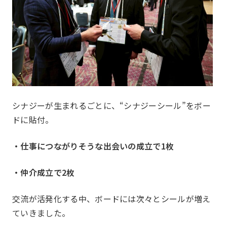
一覧を見る
JJクラブ（ジョギ
シナジーが生まれるごとに、“シナジーシール”をボー
ドに貼付。
アズーロ（サッカー愛好
テニス同好会
会）
・仕事につながりそうな出会いの成立で1枚
十柱戯（ボウリング）
アウトドア同好会
・仲介成立で2枚
シャンティ（ヨガ）
交流が活発化する中、ボードには次々とシールが増え
ていきました。