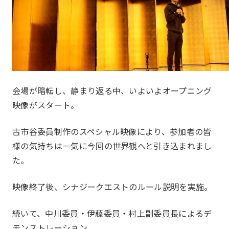
一覧を見る
本店部会
河原町部会
洛北部会
西陣・北野部会
北大路部会
洛中部会
壬生部会
会場が暗転し、静まり返る中、いよいよオープニング
東九部会
吉祥院部会
映像がスタート。
長岡部会
口丹部会
古市谷委員制作のスペシャル映像により、参加者の皆
伏見部会
山科部会
様の気持ちは一気に今回の世界観へと引き込まれまし
大阪部会
近江部会
た。
嵯峨野部会
丸太町部会
映像終了後、シナジークエストのルール説明を実施。
メンバー
Members
洛南部会
続いて、中川委員・伊藤委員・村上副委員長によるデ
モンストレーション。