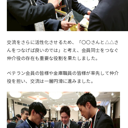
JOC ビジネススクール
KYO＋
Hatch & Evolve（ハチエ
ボ）
交流をさらに活性化させるため、「〇〇さんと△△さ
んをつなげば良いのでは」と考え、会員同士をつなぐ
仲介役の存在も重要な役割を果たしました。
ベテラン会員の皆様や金庫職員の皆様が率先して仲介
同好会
Club
役を担い、交流は一層円滑に進みました。