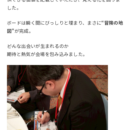
した。
ボードは瞬く間にびっしりと埋まり、まさに
“冒険の地
図”
が完成。
一覧を見る
国内・海外研修委
例会委員会
コミュニティシェ
――どんな出会いが生まれるのか
期待と熱気が会場を包み込みました。
総務委員会
コネクト委員会