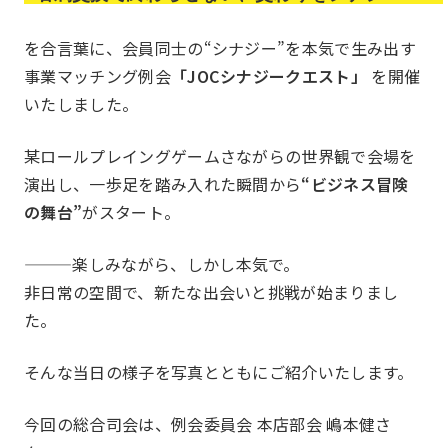
を合言葉に、会員同士の“シナジー”を本気で生み出す
事業マッチング例会
「JOCシナジークエスト」
を開催
いたしました。
某ロールプレイングゲームさながらの世界観で会場を
演出し、一歩足を踏み入れた瞬間から
“ビジネス冒険
お知らせ
What’s new
の舞台”
がスタート。
———楽しみながら、しかし本気で。
非日常の空間で、新たな出会いと挑戦が始まりまし
た。
そんな当日の様子を写真とともにご紹介いたします。
今回の総合司会は、例会委員会 本店部会 嶋本健さ