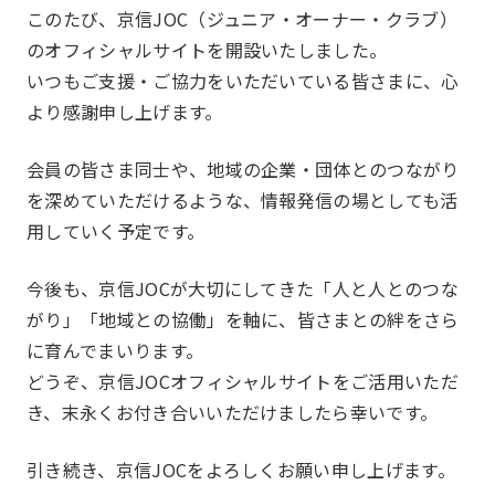
このたび、京信JOC（ジュニア・オーナー・クラブ）
のオフィシャルサイトを開設いたしました。
いつもご支援・ご協力をいただいている皆さまに、心
JOCとは
沿革
より感謝申し上げます。
JOC発足の想い
第24期事業計画
会員の皆さま同士や、地域の企業・団体とのつながり
組織図
を深めていただけるような、情報発信の場としても活
事業報告
Report
用していく予定です。
今後も、京信JOCが大切にしてきた「人と人とのつな
がり」「地域との協働」を軸に、皆さまとの絆をさら
に育んでまいります。
一覧を見る
部会報告
どうぞ、京信JOCオフィシャルサイトをご活用いただ
国内・海外研修委員会
例会委員会
き、末永くお付き合いいただけましたら幸いです。
コミュニティシェア委員会
総務委員会
部会
Section
引き続き、京信JOCをよろしくお願い申し上げます。
コネクト委員会
HAPPY BURGER