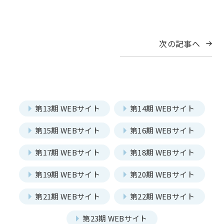
アグリベンチャー
JOC LAB
JOC ビジネススクール
KYO＋
次の記事へ
一覧を見る
本店部会
Hatch & Evolve（ハチエ
ピックアップ
河原町部会
洛北部会
ボ）
西陣・北野部会
北大路部会
メンバー
Members
洛中部会
壬生部会
第13期 WEBサイト
第14期 WEBサイト
東九部会
吉祥院部会
第15期 WEBサイト
第16期 WEBサイト
長岡部会
口丹部会
第17期 WEBサイト
第18期 WEBサイト
本部幹事団
プロジェクトリーダー
伏見部会
山科部会
第19期 WEBサイト
第20期 WEBサイト
部会長
大阪部会
近江部会
第21期 WEBサイト
第22期 WEBサイト
委員会
Committee
嵯峨野部会
丸太町部会
第23期 WEBサイト