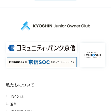
洛南部会
一覧を見る
国内・海外研修委員会
例会委員会
コミュニティシェア委員会
総務委員会
コネクト委員会
プロジェクト
Project
一覧を見る
HAPPY BURGER
私たちについて
アグリベンチャー
JOC LAB
JOCとは
JOC ビジネススクール
KYO＋
同好会
Club
沿革
Hatch & Evolve（ハチエ