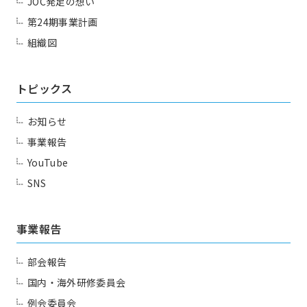
JOC発足の想い
ボ）
第24期事業計画
組織図
一覧を見る
JJクラブ（ジョギング）
アズーロ（サッカー愛好
テニス同好会
トピックス
会）
お知らせ
十柱戯（ボウリング）
アウトドア同好会
事業報告
シャンティ（ヨガ）
YouTube
SNS
お問い合わせ
事業報告
Contact us
部会報告
国内・海外研修委員会
例会委員会