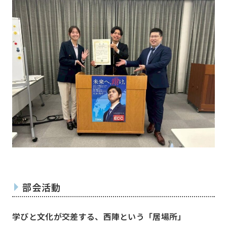
西陣・北野部会
北大路部会
洛中部会
壬生部会
東九部会
吉祥院部会
長岡部会
口丹部会
メンバー
Members
伏見部会
山科部会
大阪部会
近江部会
嵯峨野部会
丸太町部会
洛南部会
部会活動
本部幹事団
プロジェクトリーダー
学びと文化が交差する、西陣という「居場所」
部会長