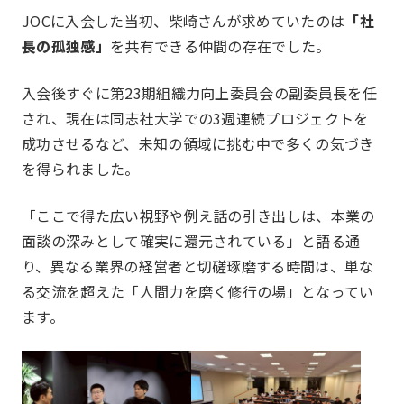
JOCに入会した当初、柴崎さんが求めていたのは
「社
一覧を見る
HAPPY BURGER
長の孤独感」
を共有できる仲間の存在でした。
アグリベンチャー
JOC LAB
入会後すぐに第23期組織力向上委員会の副委員長を任
JOC ビジネススクール
KYO＋
され、現在は同志社大学での3週連続プロジェクトを
Hatch & Evolve（ハチエ
成功させるなど、未知の領域に挑む中で多くの気づき
ボ）
を得られました。
「ここで得た広い視野や例え話の引き出しは、本業の
同好会
Club
面談の深みとして確実に還元されている」と語る通
り、異なる業界の経営者と切磋琢磨する時間は、単な
る交流を超えた「人間力を磨く修行の場」となってい
ます。