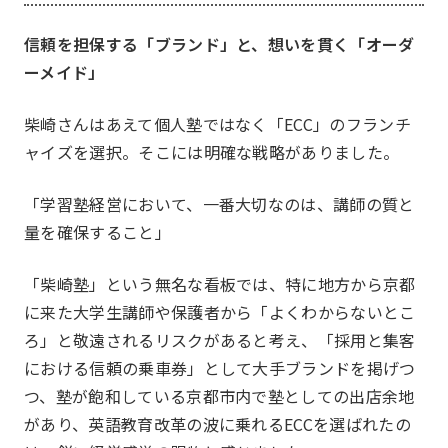
私たちについて
信頼を担保する「ブランド」と、想いを貫く「オーダ
About
ーメイド」
柴崎さんはあえて個人塾ではなく「ECC」のフランチ
ャイズを選択。そこには明確な戦略がありました。
「学習塾経営において、一番大切なのは、講師の質と
量を確保すること」
「柴崎塾」という無名な看板では、特に地方から京都
JOCとは
沿革
に来た大学生講師や保護者から「よくわからないとこ
ろ」と敬遠されるリスクがあると考え、「採用と集客
JOC発足の想い
第24期事業計画
における信頼の乗車券」として大手ブランドを掲げつ
組織図
つ、塾が飽和している京都市内で塾としての出店余地
があり、英語教育改革の波に乗れるECCを選ばれたの