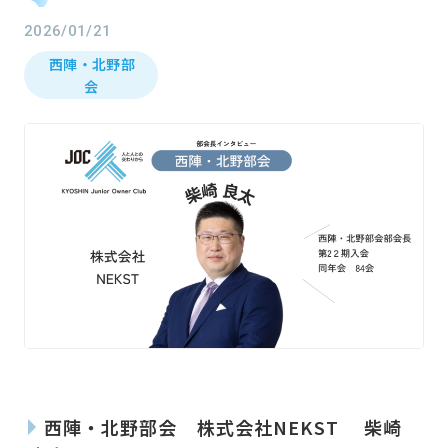
2026/01/21
西陣・北野部
会
ホーム
西陣・北野部会 株式会社NEKST 柴崎
Home