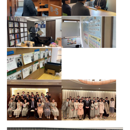
コネクト委員会
HAPPY BURGER
アグリベンチャー
JOC LAB
JOC ビジネススクール
KYO＋
部会
Section
Hatch & Evolve（ハチエ
ピックアップ
ボ）
一覧を見る
本店部会
河原町部会
洛北部会