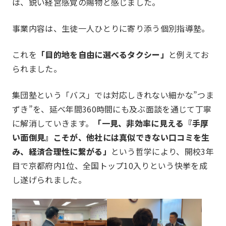
は、鋭い経営感覚の賜物と感じました。
事業内容は、生徒一人ひとりに寄り添う個別指導塾。
事業報告
Report
これを
「目的地を自由に選べるタクシー」
と例えてお
られました。
集団塾という「バス」では対応しきれない細かな”つま
ずき”を、延べ年間360時間にも及ぶ面談を通じて丁寧
に解消していきます。
「一見、非効率に見える『手厚
い面倒見』こそが、他社には真似できない口コミを生
み、経済合理性に繋がる」
という哲学により、開校3年
目で京都府内1位、全国トップ10入りという快挙を成
一覧を見る
部会報告
し遂げられました。
国内・海外研修委員会
例会委員会
コミュニティシェア委員会
総務委員会