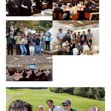
一覧を見る
JJクラブ（ジョギング）
アズーロ（サッカー愛好
テニス同好会
会）
十柱戯（ボウリング）
アウトドア同好会
シャンティ（ヨガ）