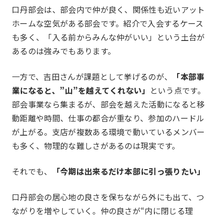
口丹部会は、部会内で仲が良く、関係性も近いアット
ホームな空気がある部会です。紹介で入会するケース
も多く、「入る前からみんな仲がいい」という土台が
あるのは強みでもあります。
一覧を見る
JJクラブ（ジョギング）
一方で、吉田さんが課題として挙げるのが、
「本部事
業になると、”山”を越えてくれない」
という点です。
アズーロ（サッカー愛好
テニス同好会
部会事業なら集まるが、部会を越えた活動になると移
会）
動距離や時間、仕事の都合が重なり、参加のハードル
十柱戯（ボウリング）
アウトドア同好会
が上がる。支店が複数ある環境で動いているメンバー
シャンティ（ヨガ）
も多く、物理的な難しさがあるのは現実です。
それでも、
「今期は出来るだけ本部に引っ張りたい」
口丹部会の居心地の良さを保ちながら外にも出て、つ
ながりを増やしていく。仲の良さが“内に閉じる理