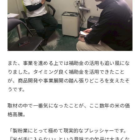
また、事業を進める上では補助金の活用も追い風にな
りました。タイミング良く補助金を活用できたこと
一覧を見る
国内・海外研修委員会
が、商品開発や事業展開の踏ん張りどころを支えたそ
うです。
例会委員会
コミュニティシェア委員会
総務委員会
コネクト委員会
取材の中で一番気になったことが、ここ数年の米の価
格高騰。
「製粉業にとって極めて現実的なプレッシャーです。
『米が手に入らない』という意味での欠品は大きくな