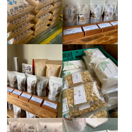
部会
Section
一覧を見る
本店部会
河原町部会
洛北部会
西陣・北野部会
北大路部会