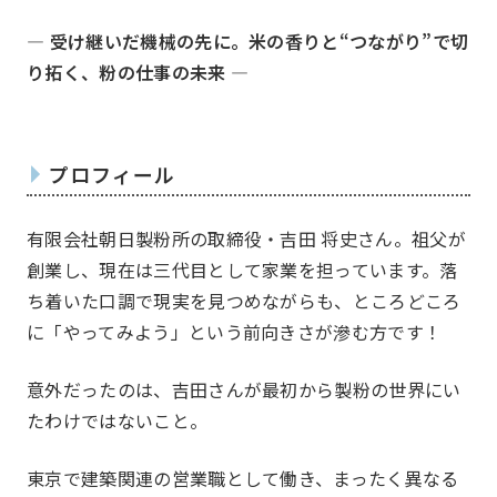
― 受け継いだ機械の先に。米の香りと“つながり”で切
り拓く、粉の仕事の未来 ―
プロフィール
有限会社朝日製粉所の取締役・吉田 将史さん。祖父が
ホーム
Home
創業し、現在は三代目として家業を担っています。落
ち着いた口調で現実を見つめながらも、ところどころ
に「やってみよう」という前向きさが滲む方です！
意外だったのは、吉田さんが最初から製粉の世界にい
たわけではないこと。
東京で建築関連の営業職として働き、まったく異なる