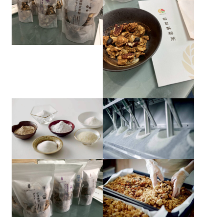
洛中部会
壬生部会
東九部会
吉祥院部会
長岡部会
口丹部会
伏見部会
山科部会
大阪部会
近江部会
メンバー
Members
嵯峨野部会
丸太町部会
洛南部会