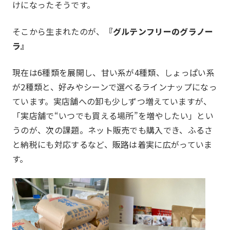
けになったそうです。
そこから生まれたのが、
『グルテンフリーのグラノー
ラ』
現在は6種類を展開し、甘い系が4種類、しょっぱい系
が2種類と、好みやシーンで選べるラインナップになっ
一覧を見る
部会報告
ています。実店舗への卸も少しずつ増えていますが、
国内・海外研修委員会
例会委員会
「実店舗で“いつでも買える場所”を増やしたい」とい
うのが、次の課題。ネット販売でも購入でき、ふるさ
コミュニティシェア委員会
総務委員会
と納税にも対応するなど、販路は着実に広がっていま
コネクト委員会
HAPPY BURGER
す。
アグリベンチャー
JOC LAB
JOC ビジネススクール
KYO＋
Hatch & Evolve（ハチエ
ピックアップ
ボ）