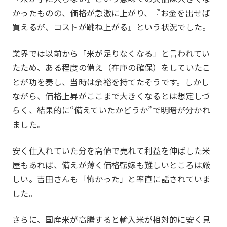
かったものの、価格が急激に上がり、『お金を出せば
買えるが、コストが跳ね上がる』という状況でした。
プロジェクト
Project
業界では以前から「米が足りなくなる」と言われてい
たため、ある程度の備え（在庫の確保）をしていたこ
とが功を奏し、当時は余裕を持てたそうです。しかし
ながら、価格上昇がここまで大きくなるとは想定しづ
らく、結果的に“備えていたかどうか”で明暗が分かれ
ました。
安く仕入れていた分を高値で売れて利益を伸ばした米
屋もあれば、備えが薄く価格転嫁も難しいところは厳
しい。吉田さんも「怖かった」と率直に話されていま
した。
一覧を見る
HAPPY BURGER
さらに、国産米が高騰すると輸入米が相対的に安く見