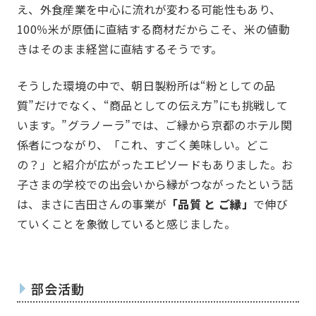
え、外食産業を中心に流れが変わる可能性もあり、
アグリベンチャー
JOC LAB
100％米が原価に直結する商材だからこそ、米の値動
JOC ビジネススクール
KYO＋
きはそのまま経営に直結するそうです。
Hatch & Evolve（ハチエ
ボ）
そうした環境の中で、朝日製粉所は“粉としての品
質”だけでなく、“商品としての伝え方”にも挑戦して
います。”グラノーラ”では、ご縁から京都のホテル関
係者につながり、「これ、すごく美味しい。どこ
の？」と紹介が広がったエピソードもありました。お
子さまの学校での出会いから縁がつながったという話
同好会
Club
は、まさに吉田さんの事業が
「品質 と ご縁」
で伸び
ていくことを象徴していると感じました。
部会活動