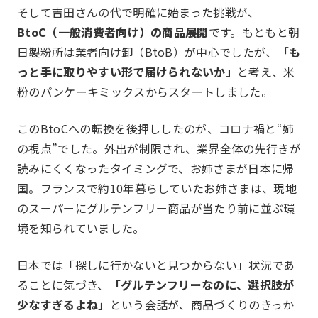
JOCとは
沿革
そして吉田さんの代で明確に始まった挑戦が、
JOC発足の想い
第24期事業計画
BtoC（一般消費者向け）の商品展開
です。もともと朝
日製粉所は業者向け卸（BtoB）が中心でしたが、
「も
組織図
っと手に取りやすい形で届けられないか」
と考え、米
粉のパンケーキミックスからスタートしました。
このBtoCへの転換を後押ししたのが、コロナ禍と“姉
の視点”でした。外出が制限され、業界全体の先行きが
読みにくくなったタイミングで、お姉さまが日本に帰
国。フランスで約10年暮らしていたお姉さまは、現地
のスーパーにグルテンフリー商品が当たり前に並ぶ環
事業報告
Report
境を知られていました。
日本では「探しに行かないと見つからない」状況であ
ることに気づき、
「グルテンフリーなのに、選択肢が
少なすぎるよね」
という会話が、商品づくりのきっか