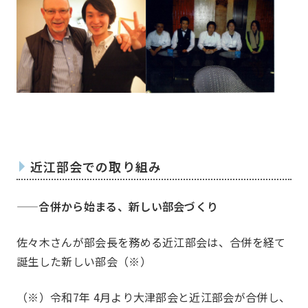
一覧を見る
JJク
アズーロ（サッカー愛好
テニス
会）
十柱戯（ボウリング）
アウト
近江部会での取り組み
シャンティ（ヨガ）
——
合併から始まる、新しい部会づくり
佐々木さんが部会長を務める近江部会は、合併を経て
誕生した新しい部会（※）
（※）令和7年 4月より大津部会と近江部会が合併し、