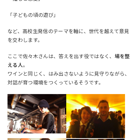
アグリベンチャー
JOC L
「子どもの頃の遊び」
JOC ビジネススクール
KYO＋
など、高校生発信のテーマを軸に、世代を越えて意見
Hatch & Evolve（ハチエ
を交わします。
ボ）
ここで佐々木さんは、答えを出す役ではなく、
場を整
える人
。
ワインと同じく、はみ出さないように見守りながら、
同好会
対話が育つ環境をつくっているそうです。
Club