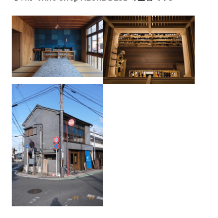
コミュニティシェア委員会
総務委
コネクト委員会
HAPPY
アグリベンチャー
JOC L
JOC ビジネススクール
KYO＋
Hatch & Evolve（ハチエ
ピック
ボ）
部会
Section