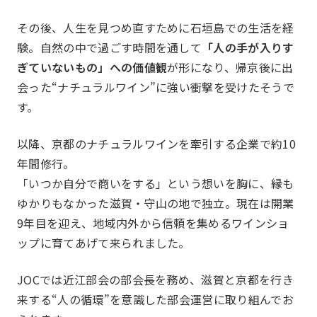
その後、人生を見つめ直すために石垣島での生活を経
験。自然の中で過ごす時間を通して
「人の手が入りす
ぎていないもの」への価値観
が形になり、帰京後に出
会った“ナチュラルワイン”に強い衝撃を受けたそうで
す。
以降、京都のナチュラルワインを牽引する企業で約10
年間修行。
「いつか自分で商いをする」という想いを胸に、縁も
お知らせ
What’s new
ゆかりもなかった滋賀・守山の地で独立。現在は開業
9年目を迎え、地域内外から信頼を集めるワインショ
ップに育てあげて来られました。
JOCでは近江部会の部会長を務め、滋賀と京都を行き
来する“人の循環”を意識した部会運営に取り組んでお