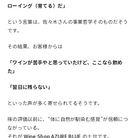
ローイング（育てる）だ」
という言葉は、佐々木さんの事業哲学そのものだそう
事業報告
Report
です。
その結果、お客様からは
「ワインが苦手やと思っていたけど、ここなら飲め
た」
「翌日に残らない」
といった声が多く寄せられてるそうです。
一覧を見る
部会報
味の評価以前に、“体に自然が馴染む感覚”が信頼につ
ながっている。
国内・海外研修委員会
例会委
それが
Wine Shop AZURE BLUE
の土台です。