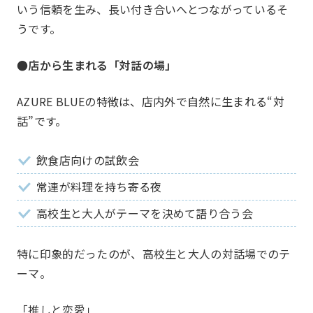
いう信頼を生み、長い付き合いへとつながっているそ
うです。
●店から生まれる「対話の場」
プロジェクト
Project
AZURE BLUEの特徴は、店内外で自然に生まれる“対
話”です。
飲食店向けの試飲会
常連が料理を持ち寄る夜
高校生と大人がテーマを決めて語り合う会
特に印象的だったのが、高校生と大人の対話場でのテ
ーマ。
一覧を見る
HAPPY
「推しと恋愛」