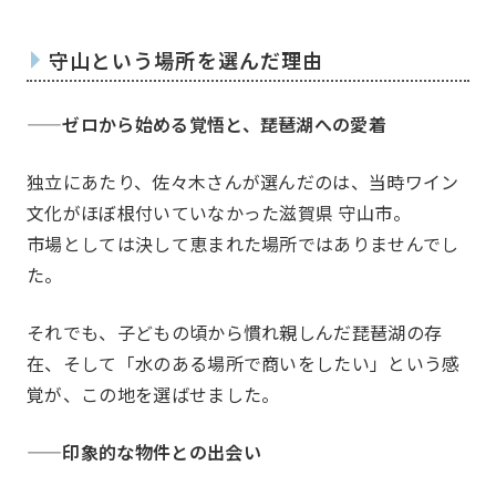
守山という場所を選んだ理由
一覧を見る
本店部
河原町部会
洛北部
——
ゼロから始める覚悟と、琵琶湖への愛着
西陣・北野部会
北大路
独立にあたり、佐々木さんが選んだのは、当時ワイン
洛中部会
壬生部
文化がほぼ根付いていなかった滋賀県 守山市。
市場としては決して恵まれた場所ではありませんでし
東九部会
吉祥院
た。
長岡部会
口丹部
それでも、子どもの頃から慣れ親しんだ琵琶湖の存
伏見部会
山科部
メンバー
在、そして「水のある場所で商いをしたい」という感
Members
大阪部会
近江部
覚が、この地を選ばせました。
嵯峨野部会
丸太町
——印象的な物件との出会い
洛南部会