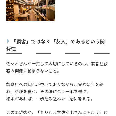
委員会
Committee
「顧客」ではなく「友人」であるという関
係性
佐々木さんが一貫して大切にしているのは、
業者と顧
客の関係に留まらないこと
。
一覧を見る
国内・
飲食店への卸売が中心でありながら、実際に店を訪
れ、料理を食べ、その場に合う一本を選ぶ。
例会委員会
コミュ
相談があれば、一歩踏み込んで一緒に考える。
総務委員会
コネク
この距離感が、「とりあえず佐々木さんに聞こう」と