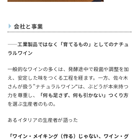
会社と事業
——
工業製品ではなく「育てるもの」としてのナチュ
ラルワイン
一般的なワインの多くは、発酵途中で殺菌や調整を加
え、安定した味をつくる工程を経ます。一方、佐々木
JOCとは
沿革
さんが扱う”ナチュラルワイン‴は、ぶどうが本来持つ
JOC発足の想い
第24
力を尊重し、
「何も足さず、何も引かない」つくり方
組織図
を選ぶ生産者のもの。
あるイタリアの生産者が語った
「ワイン・メイキング（作る）じゃない、ワイン・グ