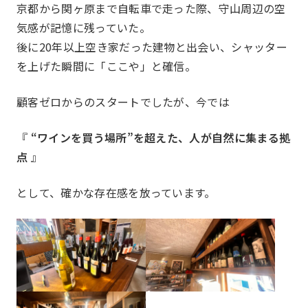
京都から関ヶ原まで自転車で走った際、守山周辺の空
気感が記憶に残っていた。
後に20年以上空き家だった建物と出会い、シャッター
を上げた瞬間に「ここや」と確信。
顧客ゼロからのスタートでしたが、今では
本部幹事団
プロジ
『
“ワインを買う場所”を超えた、人が自然に集まる拠
部会長
点
』
として、確かな存在感を放っています。