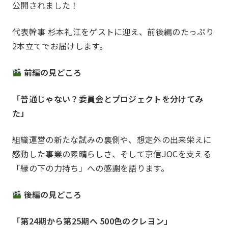
公開されました！
私たちについて
About
代表幹事 杉本礼江をゲストに迎え、前後編のたっぷり
2本立てでお届けします。
前編の見どころ
JOCとは
沿革
「普通じゃない？委員会とプロジェクトを分けてみ
JOC発足の想い
第24期事業計画
た」
組織図
事業報告
Report
組織運営の新たな試みの裏側や、想定外の出来栄えに
感動した事業の素晴らしさ、そして京信JOCを支える
「縁の下の力持ち」への感謝を語ります。
後編の見どころ
一覧を見る
部会報告
「第24期から第25期へ 500色のクレヨン」
国内・海外研修委員会
例会委員会