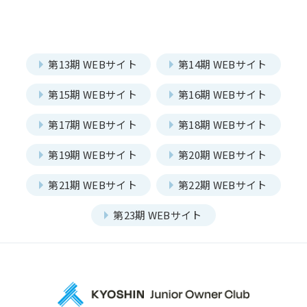
部会長
大阪部会
近江部会
嵯峨野部会
丸太町部会
委員会
Committee
第13期 WEBサイト
第14期 WEBサイト
洛南部会
第15期 WEBサイト
第16期 WEBサイト
第17期 WEBサイト
第18期 WEBサイト
一覧を見る
国内・海外研修委員会
第19期 WEBサイト
第20期 WEBサイト
例会委員会
コミュニティシェア委員会
第21期 WEBサイト
第22期 WEBサイト
総務委員会
コネクト委員会
第23期 WEBサイト
プロジェクト
Project