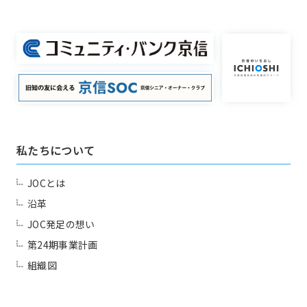
一覧を見る
HAPPY BURGER
アグリベンチャー
JOC LAB
JOC ビジネススクール
KYO＋
同好会
Club
Hatch & Evolve（ハチエ
ボ）
私たちについて
一覧を見る
JJクラブ（ジョギング）
JOCとは
アズーロ（サッカー愛好
テニス同好会
沿革
会）
JOC発足の想い
十柱戯（ボウリング）
アウトドア同好会
第24期事業計画
組織図
シャンティ（ヨガ）