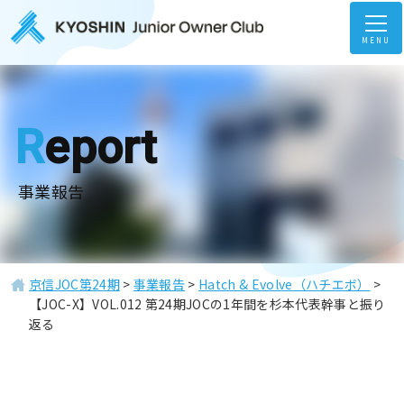
MENU
Report
事業報告
京信JOC第24期
>
事業報告
>
Hatch & Evolve（ハチエボ）
>
【JOC-X】VOL.012 第24期JOCの1年間を杉本代表幹事と振り
返る
ホーム
Home