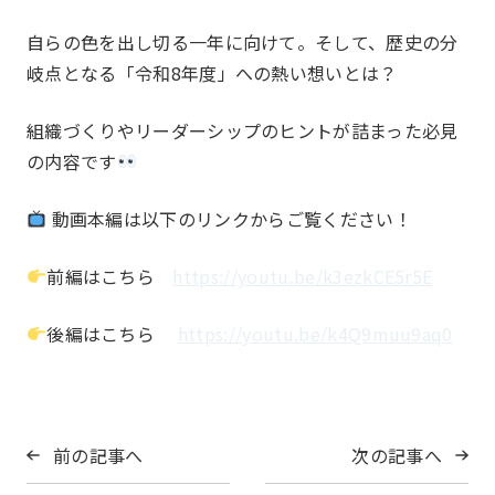
コミュニティシェア委員会
総務委員会
自らの色を出し切る一年に向けて。そして、歴史の分
部会
Section
岐点となる「令和8年度」への熱い想いとは？
コネクト委員会
HAPPY BURGER
アグリベンチャー
JOC LAB
組織づくりやリーダーシップのヒントが詰まった必見
の内容です
JOC ビジネススクール
KYO＋
一覧を見る
本店部会
Hatch & Evolve（ハチエ
ピックアップ
動画本編は以下のリンクからご覧ください！
ボ）
河原町部会
洛北部会
前編はこちら
https://youtu.be/k3ezkCE5r5E
西陣・北野部会
北大路部会
メンバー
Members
後編はこちら
https://youtu.be/k4Q9muu9aq0
洛中部会
壬生部会
東九部会
吉祥院部会
長岡部会
口丹部会
前の記事へ
次の記事へ
本部幹事団
プロジェクトリーダー
伏見部会
山科部会