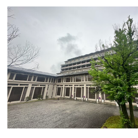
JOC発足の想い
第24期事業計画
組織図
事業報告
Report
一覧を見る
部会報告
国内・海外研修委員会
例会委員会