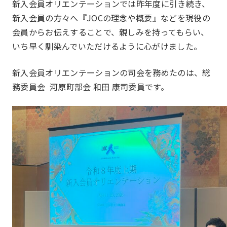
新入会員オリエンテーションでは昨年度に引き続き、
新入会員の方々へ『JOCの理念や概要』などを現役の
コミュニティシェア委員会
総務委員会
会員からお伝えすることで、親しみを持ってもらい、
コネクト委員会
HAPPY BURGER
いち早く馴染んでいただけるように心がけました。
アグリベンチャー
JOC LAB
部会
新入会員オリエンテーションの司会を務めたのは、総
Section
JOC ビジネススクール
KYO＋
務委員会 河原町部会 和田 康司委員です。
Hatch & Evolve（ハチエ
ピックアップ
ボ）
一覧を見る
本店部会
河原町部会
洛北部会
西陣・北野部会
北大路部会