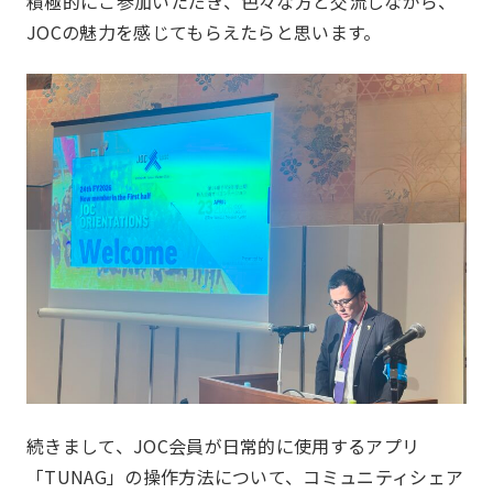
積極的にご参加いただき、色々な方と交流しながら、
プロジェクト
Project
JOCの魅力を感じてもらえたらと思います。
一覧を見る
HAPPY BURGER
アグリベンチャー
JOC LAB
JOC ビジネススクール
KYO＋
Hatch & Evolve（ハチエ
ボ）
続きまして、JOC会員が日常的に使用するアプリ
同好会
「TUNAG」の操作方法について、コミュニティシェア
Club