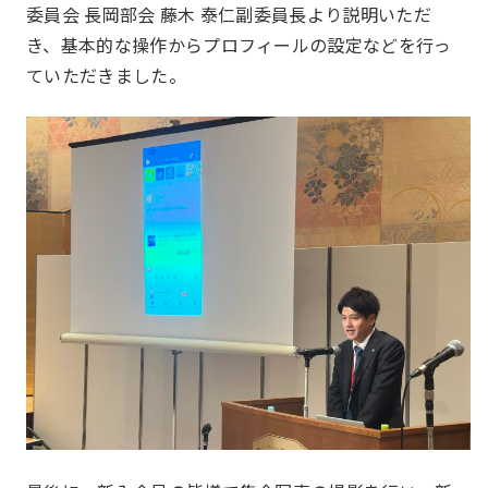
委員会 長岡部会 藤木 泰仁副委員長より説明いただ
き、基本的な操作からプロフィールの設定などを行っ
ていただきました。
一覧を見る
JJクラブ（ジョギング）
アズーロ（サッカー愛好
テニス同好会
会）
十柱戯（ボウリング）
アウトドア同好会
シャンティ（ヨガ）