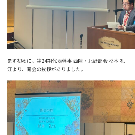
洛中部会
壬生部会
東九部会
吉祥院部会
メンバー
Members
長岡部会
口丹部会
伏見部会
山科部会
大阪部会
近江部会
まず初めに、第24期代表幹事 西陣・北野部会 杉本 礼
江より、開会の挨拶がありました。
嵯峨野部会
丸太町部会
洛南部会
本部幹事団
プロジェクトリーダー
部会長