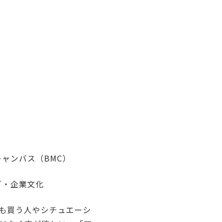
キャンバス（BMC）
グ・企業文化
も買う人やシチュエーシ