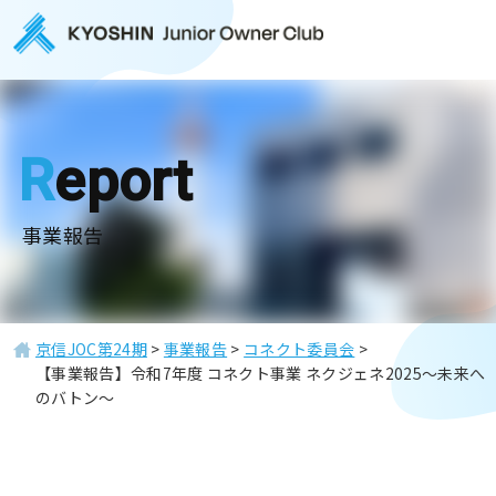
Report
事業報告
京信JOC第24期
>
事業報告
>
コネクト委員会
>
【事業報告】令和7年度 コネクト事業 ネクジェネ2025～未来へ
のバトン～