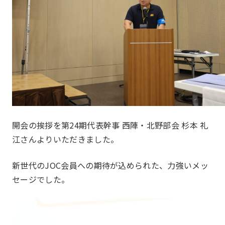
JOCとは
沿革
JOC発足の想い
第24期事業計画
開会の挨拶を第24期代表幹事 西陣・北野部会 杉本 礼
江さんよりいただきました。
組織図
新世代のJOC会員への期待が込められた、力強いメッ
セージでした。
事業報告
Report