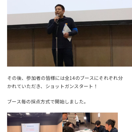
Hatch & Evolve（ハチエ
ピックアップ
ボ）
一覧を見る
本店部会
河原町部会
洛北部会
その後、参加者の皆様には全14のブースにそれぞれ分
かれていただき、ショットガンスタート！
西陣・北野部会
北大路部会
洛中部会
壬生部会
ブース毎の採点方式で開始しました。
東九部会
吉祥院部会
長岡部会
口丹部会
メンバー
Members