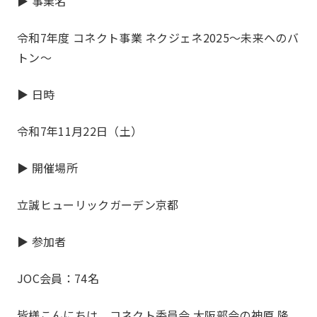
▶ 事業名
令和7年度 コネクト事業 ネクジェネ2025～未来へのバ
トン～
▶ 日時
令和7年11月22日（土）
▶ 開催場所
立誠ヒューリックガーデン京都
▶ 参加者
お知らせ
JOC会員：74名
What’s new
皆様こんにちは。コネクト委員会 大阪部会の神原 隆