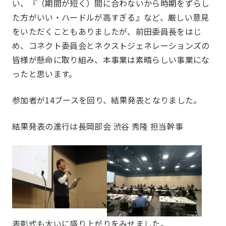
プロジェクト
い、『（期間が短く）間に合わないから時期をずらし
Project
た方がいい・ハードルが高すぎる』など、厳しい意見
をいただくこともありましたが、前田委員長をはじ
め、コネクト委員会とネクストジェネレーションズの
皆様が懸命に取り組み、本事業は素晴らしい事業にな
ったと思います。
参加者が14ブースを回り、結果発表となりました。
結果発表の進行は長岡部会 渋谷 秀隆 担当幹事
一覧を見る
HAPPY BURGER
アグリベンチャー
JOC LAB
JOC ビジネススクール
KYO＋
Hatch & Evolve（ハチエ
ボ）
表彰式も大いに盛り上がりをみせました。