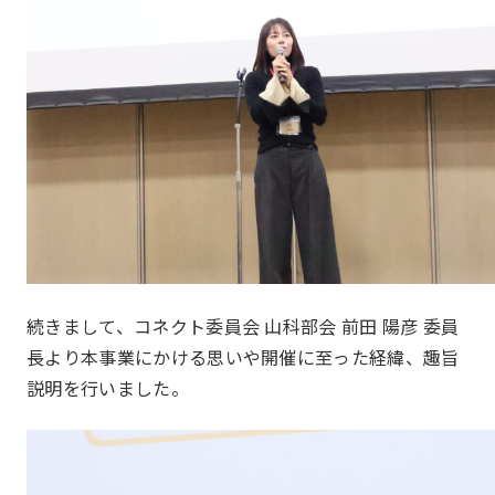
一覧を見る
部会報告
国内・海外研修委員会
例会委員会
コミュニティシェア委員会
総務委員会
続きまして、コネクト委員会 山科部会 前田 陽彦 委員
長より本事業にかける思いや開催に至った経緯、趣旨
コネクト委員会
HAPPY BURGER
説明を行いました。
アグリベンチャー
JOC LAB
JOC ビジネススクール
KYO＋
部会
Section