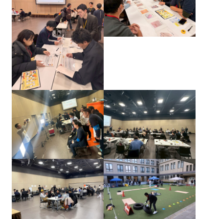
伏見部会
山科部会
大阪部会
近江部会
嵯峨野部会
丸太町部会
洛南部会
本部幹事団
プロジェクトリーダー
部会長
委員会
Committee