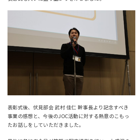
同好会
Club
一覧を見る
JJクラブ（ジョギング）
アズーロ（サッカー愛好
テニス同好会
会）
表彰式後、伏見部会 武村 佳仁 幹事長より記念すべき
十柱戯（ボウリング）
アウトドア同好会
事業の感想と、今後のJOC活動に対する熱意のこもっ
たお話しをしていただきました。
シャンティ（ヨガ）