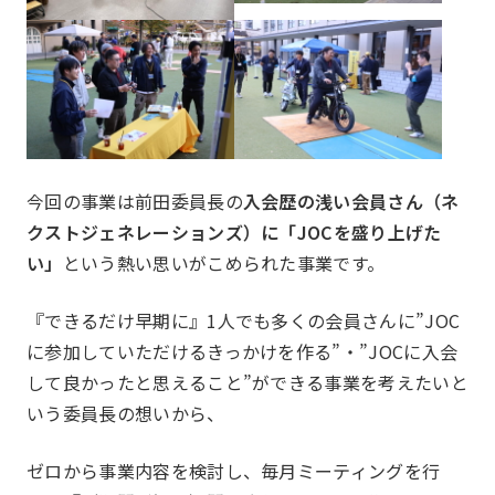
今回の事業は前田委員長の
入会歴の浅い会員さん（ネ
クストジェネレーションズ）に「JOCを盛り上げた
い」
という熱い思いがこめられた事業です。
一覧を見る
国内・海外研修委員会
例会委員会
コミュニティシェア委員
『できるだけ早期に』1人でも多くの会員さんに”JOC
に参加していただけるきっかけを作る”・”JOCに入会
総務委員会
コネクト委員会
して良かったと思えること”ができる事業を考えたいと
いう委員長の想いから、
ゼロから事業内容を検討し、毎月ミーティングを行